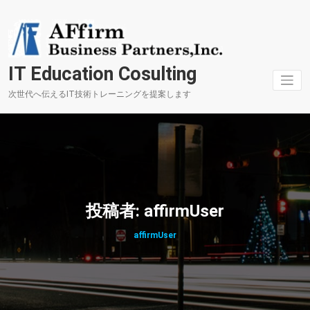
コ
ン
テ
ン
ツ
IT Education Cosulting
へ
ス
次世代へ伝えるIT技術トレーニングを提案します
キ
ッ
プ
投稿者:
affirmUser
affirmUser